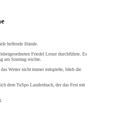
ne
iele helfende Hände.
sbeigeordneten Friedel Lenze durchführte. Es
g am Sonntag reichte.
as Wetter nicht immer mitspielte, blieb die
ürlich dem TuSpo Laudenbach, der das Fest mit
t.