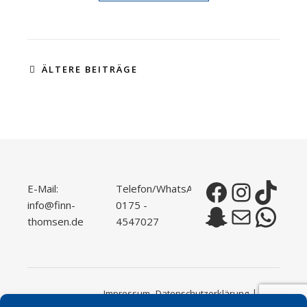
ÄLTERE BEITRÄGE
E-Mail:
Telefon/WhatsApp:
Facebook
Instagram
TikTok
info@finn-
0175 -
Snapchat
E-Mail
WhatsApp
thomsen.de
4547027
Impressum
Datenschutzerklärung
2026